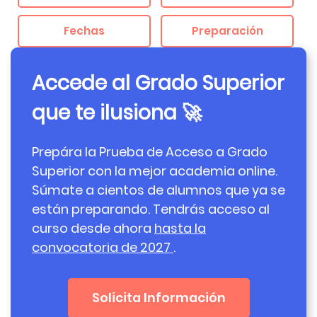
Fechas
Preparación
Accede al Grado Superior
que te ilusiona 🚀
Prepára la Prueba de Acceso a Grado
Superior con la mejor academia online.
Súmate a cientos de alumnos que ya se
están preparando. Tendrás acceso al
curso desde ahora
hasta la
convocatoria de 2027
.
Solicita Información