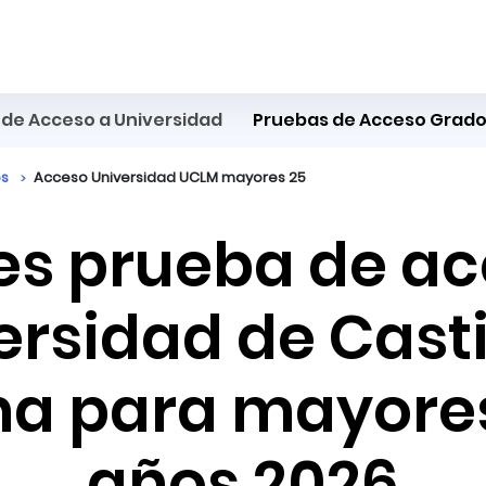
de Acceso a Universidad
Pruebas de Acceso Grado
os
Acceso Universidad UCLM mayores 25
s prueba de acc
ersidad de Castil
a para mayores
años 2026