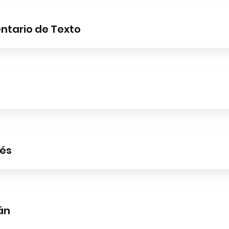
tario de Texto
s
és
án