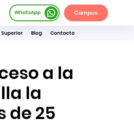
WhatsApp
Campus
 Superior
Blog
Contacto
eso a la
la la
 de 25