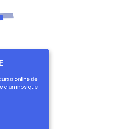
E
curso online de
de alumnos que