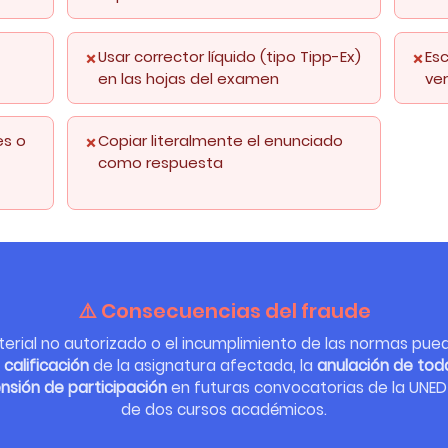
Usar corrector líquido (tipo Tipp-Ex)
Esc
en las hojas del examen
ver
es o
Copiar literalmente el enunciado
como respuesta
⚠️ Consecuencias del fraude
terial no autorizado o el incumplimiento de las normas pue
 calificación
de la asignatura afectada, la
anulación de tod
nsión de participación
en futuras convocatorias de la UNE
de dos cursos académicos.