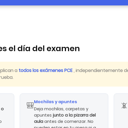
s el día del examen
plican a
todos los exámenes PCE
, independientemente de
prueba.
Mochilas y apuntes
🎒

E o
Deja mochilas, carpetas y
apuntes
junto a la pizarra del
o
aula
antes de comenzar. No
pueden estar en tu mesa ni a