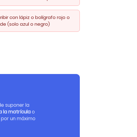
ribir con lápiz o bolígrafo rojo o
de (solo azul o negro)
de suponer la
a la matrícula
o
D por un máximo