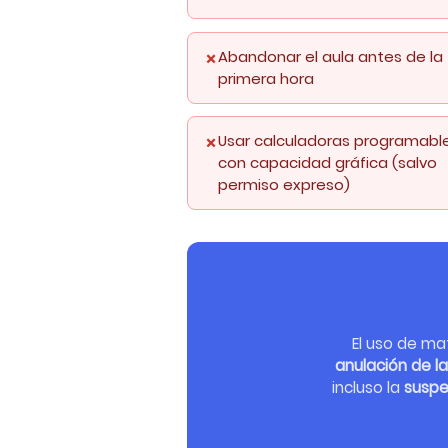
Abandonar el aula antes de la
primera hora
Usar calculadoras programabl
con capacidad gráfica (salvo
permiso expreso)
El uso de ma
anulación de la
incluso la
suspe