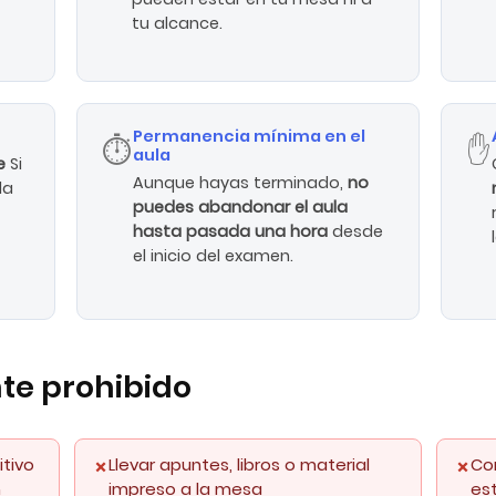
tu alcance.
Permanencia mínima en el
⏱️
✋
aula
se
Si
Aunque hayas terminado,
no
la
puedes abandonar el aula
hasta pasada una hora
desde
el inicio del examen.
te prohibido
itivo
Llevar apuntes, libros o material
Co
n
impreso a la mesa
es