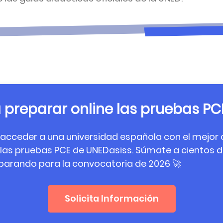
 preparar online las pruebas PC
acceder a una universidad española con el mejor 
 las pruebas PCE de UNEDasiss. Súmate a cientos 
parando para la convocatoria de 2026 🚀
Solicita Información