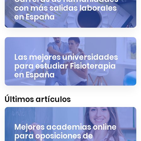
con más salidas laborales
en España
Las mejores universidades
para estudiar Fisioterapia
en España
Últimos artículos
Mejores academias online
para oposiciones de