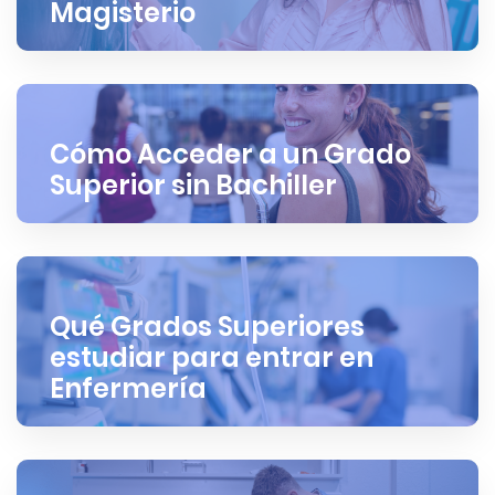
Magisterio
Cómo Acceder a un Grado
Superior sin Bachiller
Qué Grados Superiores
estudiar para entrar en
Enfermería