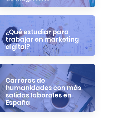
¿Qué estudiar para
trabajar en marketing
digital?
Carreras de
humanidades con más
salidas laborales en
España