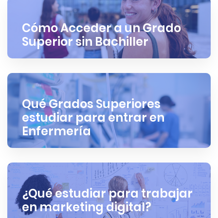
Cómo Acceder a un Grado
Superior sin Bachiller
Qué Grados Superiores
estudiar para entrar en
Enfermería
¿Qué estudiar para trabajar
en marketing digital?