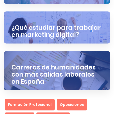
¿Qué estudiar para trabajar
en marketing digital?
Carreras de humanidades
con más salidas laborales
en España
Formación Profesional
Oposiciones