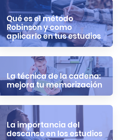
Qué es el método
Robinson y como
aplicarlo en tus estudios
La técnica de la cadena:
mejora tu memorización
La importancia del
descanso en los estudios