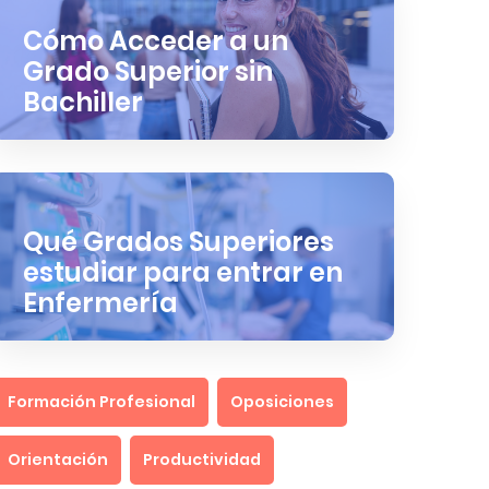
Cómo Acceder a un
Grado Superior sin
Bachiller
Qué Grados Superiores
estudiar para entrar en
Enfermería
Formación Profesional
Oposiciones
Orientación
Productividad