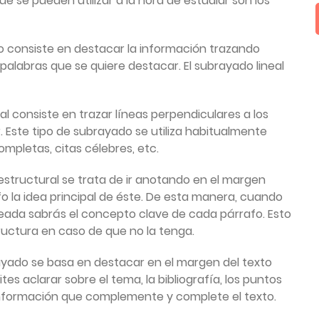
e se pueden utilizar a la hora de estudiar son los
do consiste en destacar la información trazando
o palabras que se quiere destacar. El subrayado lineal
ral consiste en trazar líneas perpendiculares a los
 Este tipo de subrayado se utiliza habitualmente
mpletas, citas célebres, etc.
 estructural se trata de ir anotando en el margen
fo la idea principal de éste. De esta manera, cuando
eada sabrás el concepto clave de cada párrafo. Esto
ructura en caso de que no la tenga.
rayado se basa en destacar en el margen del texto
es aclarar sobre el tema, la bibliografía, los puntos
 información que complemente y complete el texto.