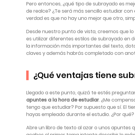
Pero entonces, ¿qué tipo de subrayado es mejor a
de realce? ¿Te será más sencillo estudiar con e
verdad es que no hay uno mejor que otro, sim
Desde nuestro punto de vista, creemos que l
es utilizar diferentes estilos de subrayado en 
la información más importantes del texto, dota
claves y además habrás completado con anota
¿Qué ventajas tiene sub
Llegado a este punto, quizá te estés pregunt
apuntes a la hora de estudiar
. ¿Me compensa
tengo que estudiar? Por supuesto que sí. El t
hayas empleado durante el estudio. ¿Por qué?
Abre un libro de texto al azar o unos apuntes
acabes el primer tema intenta describir lo m