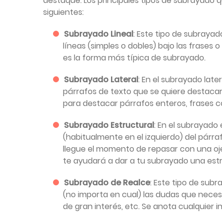
destaque. Los principales tipos de subrayado qu
siguientes:
Subrayado Lineal
: Este tipo de subraya
líneas (simples o dobles) bajo las frases 
es la forma más típica de subrayado.
Subrayado Lateral
: En el subrayado late
párrafos de texto que se quiere destacar.
para destacar párrafos enteros, frases co
Subrayado Estructural
: En el subrayado
(habitualmente en el izquierdo) del párra
llegue el momento de repasar con una oj
te ayudará a dar a tu subrayado una est
Subrayado de Realce
: Este tipo de sub
(no importa en cual) las dudas que necesit
de gran interés, etc. Se anota cualquier