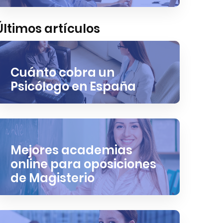
Últimos artículos
Cuánto cobra un
Psicólogo en España
Mejores academias
online para oposiciones
de Magisterio