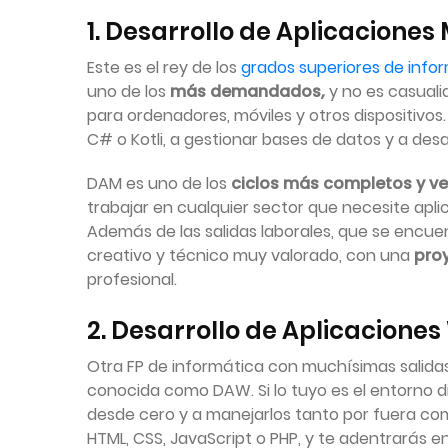
1. Desarrollo de Aplicacione
Este es el rey de los
grados superiores de info
uno de los
más demandados,
y no es casuali
para ordenadores, móviles y otros dispositivo
C# o Kotli, a gestionar bases de datos y a desa
DAM es uno de los
ciclos más completos y ve
trabajar en cualquier sector que necesite apl
Además de las salidas laborales, que se encuent
creativo y técnico muy valorado, con una
proy
profesional.
2. Desarrollo de Aplicacione
Otra FP de informática con muchísimas salidas
conocida como DAW. Si lo tuyo es el entorno dig
desde cero y a manejarlos tanto por fuera co
HTML, CSS, JavaScript o PHP, y te adentrarás e