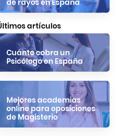
de rayos en España
Últimos artículos
Cuánto cobra un
Psicólogo en España
Mejores academias
online para oposiciones
de Magisterio