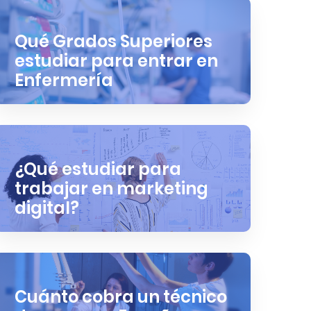
Qué Grados Superiores
estudiar para entrar en
Enfermería
¿Qué estudiar para
trabajar en marketing
digital?
Cuánto cobra un técnico