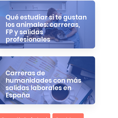
Qué estudiar si te gustan
los animales: carreras,
FP y salidas
profesionales
Carreras de
humanidades con más
salidas laborales en
España