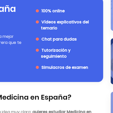
paña
100% online
Vídeos explicativos del
temario
a mejor
Chat para dudas
rera que te
Tutorización y
seguimiento
Simulacros de examen
Medicina en España?
 idea muy clara:
quieres estudiar Medicina en