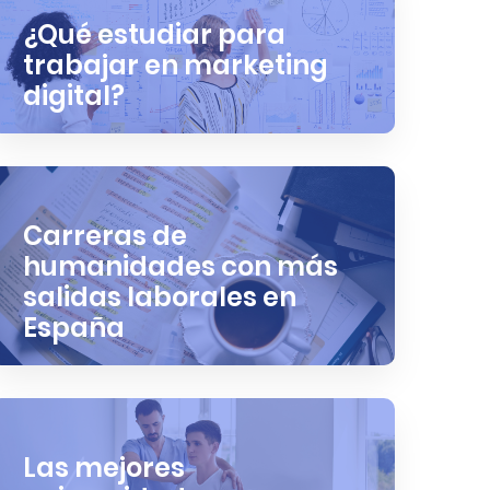
¿Qué estudiar para
trabajar en marketing
digital?
Carreras de
humanidades con más
salidas laborales en
España
Las mejores