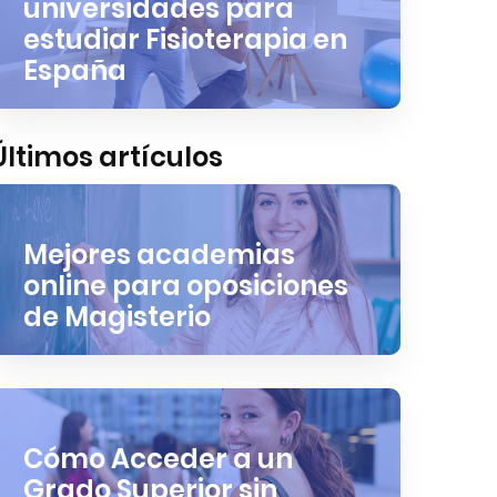
universidades para
estudiar Fisioterapia en
España
Últimos artículos
Mejores academias
online para oposiciones
de Magisterio
Cómo Acceder a un
Grado Superior sin