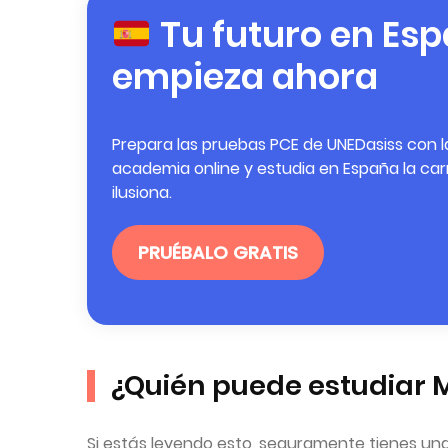
Tu futuro en Es
empieza ahora
Prepara las pruebas PCE de UNEDasiss con l
academia online y estudia en España la car
ilusiona.
PRUÉBALO GRATIS
¿Quién puede estudiar 
Si estás leyendo esto, seguramente tienes una