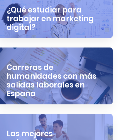
¿Qué estudiar para
trabajar en marketing
digital?
Carreras de
humanidades con más
salidas laborales en
España
Las mejores