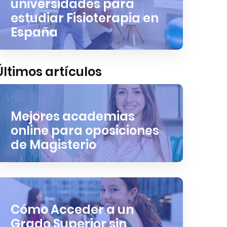
universidades para
estudiar Fisioterapia en
España
Últimos artículos
Mejores academias
online para oposiciones
de Magisterio
Cómo Acceder a un
Grado Superior sin