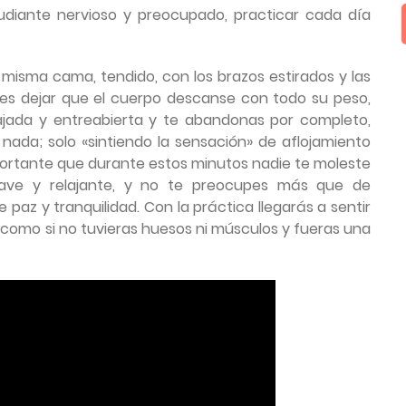
udiante nervioso y preocupado, practicar cada día
 misma cama, tendido, con los brazos estirados y las
es dejar que el cuerpo descanse con todo su peso,
lajada y entreabierta y te abandonas por completo,
nada; solo «sintiendo la sensación» de aflojamiento
portante que durante estos minutos nadie te moleste
ave y relajante, y no te preocupes más que de
paz y tranquilidad. Con la práctica llegarás a sentir
 como si no tuvieras huesos ni músculos y fueras una