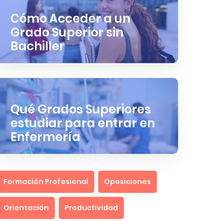
Cómo Acceder a un
Grado Superior sin
Bachiller
Qué Grados Superiores
estudiar para entrar en
Enfermería
Formación Profesional
Oposiciones
Orientación
Productividad