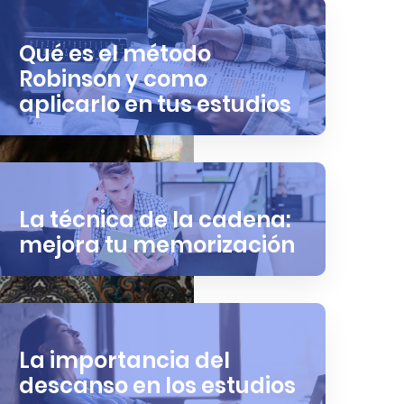
Qué es el método
Robinson y como
aplicarlo en tus estudios
La técnica de la cadena:
mejora tu memorización
La importancia del
descanso en los estudios