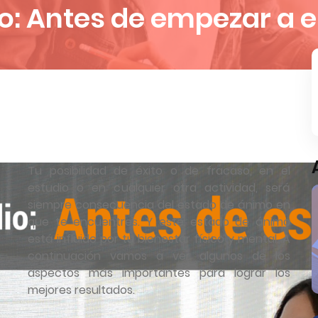
o: Antes de empezar a e
Tu posibilidad de éxito o de fracaso, en el
estudio o en cualquier otra actividad, será
siempre consecuencia del estado de ánimo en
que te encuentres. Y este estado de ánimo
está influido por tu bienestar físico y mental. A
continuación vamos a ver algunos de los
aspectos más importantes para lograr los
mejores resultados.