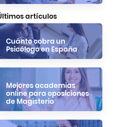
Últimos artículos
Cuánto cobra un
Psicólogo en España
Mejores academias
online para oposiciones
de Magisterio