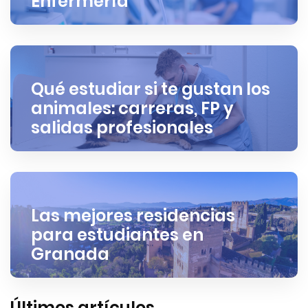
Enfermería
Qué estudiar si te gustan los
animales: carreras, FP y
salidas profesionales
Las mejores residencias
para estudiantes en
Granada
Últimos artículos